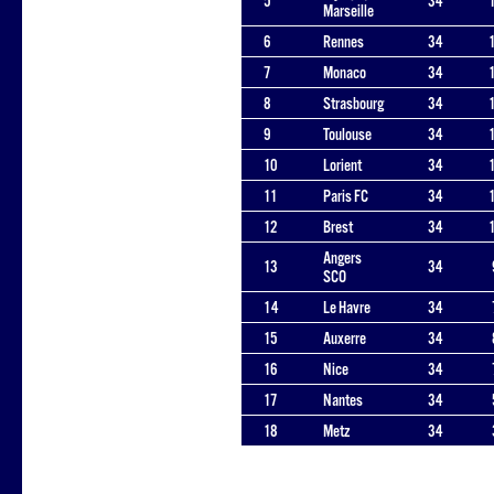
5
34
Marseille
6
Rennes
34
7
Monaco
34
8
Strasbourg
34
9
Toulouse
34
10
Lorient
34
11
Paris FC
34
12
Brest
34
Angers
13
34
SCO
14
Le Havre
34
15
Auxerre
34
16
Nice
34
17
Nantes
34
18
Metz
34